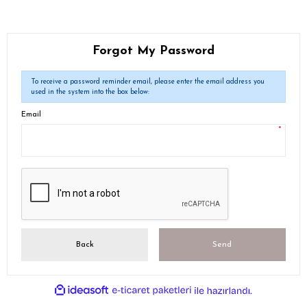
Forgot My Password
To receive a password reminder email, please enter the email address you
used in the system into the box below:
Email
*
Back
Send
ideasoft
ile
e-
hazırlandı.
ticaret