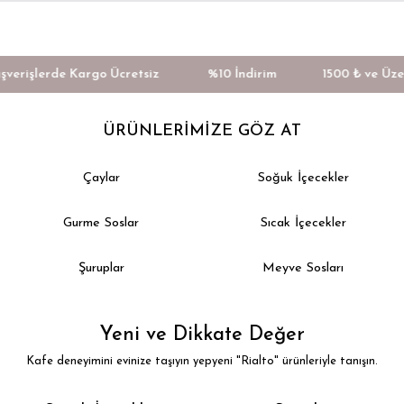
Geri Dön
Geri Dön
Geri Dön
Geri Dön
ler
ler
erişlerde Kargo Ücretsiz
%10 İndirim
1500 ₺ ve Üzeri 
ÜRÜNLERİMİZE GÖZ AT
Çaylar
Soğuk İçecekler
Gurme Soslar
Sıcak İçecekler
ar
Şuruplar
Meyve Sosları
appe
Yeni ve Dikkate Değer
y
Kafe deneyimini evinize taşıyın yepyeni "Rialto" ürünleriyle tanışın.