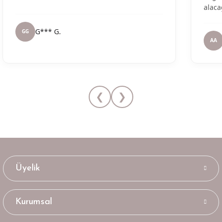
alaca
G*** G.
GG
AA
❮
❯
Üyelik
Kurumsal