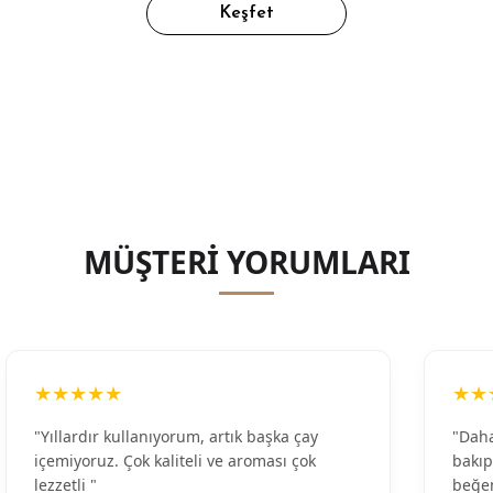
Keşfet
MÜŞTERİ YORUMLARI
★★★★★
★★
"Yıllardır kullanıyorum, artık başka çay
"Daha
içemiyoruz. Çok kaliteli ve aroması çok
bakıp
lezzetli "
beğen