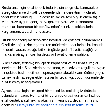
Restoranlar için ideal içecek tedarikçisini seçmek, karmaşık bir 
süreç olabilir ve dikkatli bir değerlendirme gerektirir. İlk olarak, 
tedarikçinin sunduğu ürün çeşitliliği ve kalitesi büyük önem taşır. 
Menünüze uygun, geniş bir yelpazede yerel ve uluslararası 
markaları barındıran bir portföy, misafirlerinizin beklentilerini 
karşılamanıza yardımcı olacaktır.
Ürünlerin tazeliği ve depolama koşulları da göz ardı edilmemelidir. 
Özellikle soğuk zincir gerektiren ürünlerde, tedarikçinin bu konuda 
ne denli hassas olduğu kritik bir göstergedir. Tüketici sağlığı ve 
marka imajı açısından bu detaylar hayati öneme sahiptir.
İkinci olarak, tedarikçinin lojistik kapasitesi ve teslimat süreçleri 
incelenmelidir. Siparişlerin zamanında, eksiksiz ve koşullara uygun 
bir şekilde teslim edilmesi, operasyonel aksaklıkların önüne geçer. 
Esnek teslimat seçenekleri sunan bir tedarikçi, yoğun dönemlerde 
büyük kolaylık sağlayabilir.
Ayrıca, tedarikçinin müşteri hizmetleri kalitesi de göz önünde 
bulundurulmalıdır. Herhangi bir sorun veya acil durumda hızlı ve 
etkili destek alabilmek, iş akışınızın kesintisiz devam etmesi için 
önemlidir.
Detaylı bilgi ve sorularınız için iletişim formumuzu 