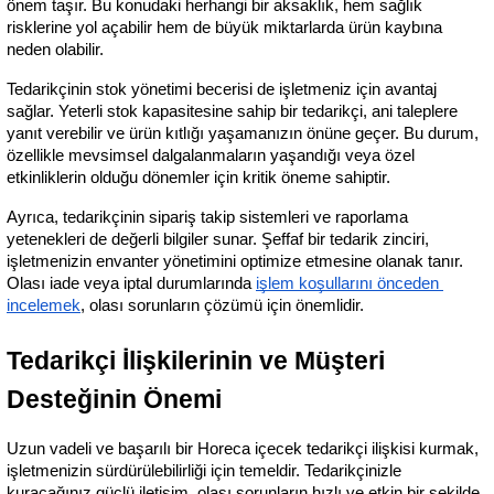
önem taşır. Bu konudaki herhangi bir aksaklık, hem sağlık 
risklerine yol açabilir hem de büyük miktarlarda ürün kaybına 
neden olabilir.
Tedarikçinin stok yönetimi becerisi de işletmeniz için avantaj 
sağlar. Yeterli stok kapasitesine sahip bir tedarikçi, ani taleplere 
yanıt verebilir ve ürün kıtlığı yaşamanızın önüne geçer. Bu durum, 
özellikle mevsimsel dalgalanmaların yaşandığı veya özel 
etkinliklerin olduğu dönemler için kritik öneme sahiptir.
Ayrıca, tedarikçinin sipariş takip sistemleri ve raporlama 
yetenekleri de değerli bilgiler sunar. Şeffaf bir tedarik zinciri, 
işletmenizin envanter yönetimini optimize etmesine olanak tanır. 
Olası iade veya iptal durumlarında
işlem koşullarını önceden 
incelemek
, olası sorunların çözümü için önemlidir.
Tedarikçi İlişkilerinin ve Müşteri 
Desteğinin Önemi
Uzun vadeli ve başarılı bir Horeca içecek tedarikçi ilişkisi kurmak, 
işletmenizin sürdürülebilirliği için temeldir. Tedarikçinizle 
kuracağınız güçlü iletişim, olası sorunların hızlı ve etkin bir şekilde 