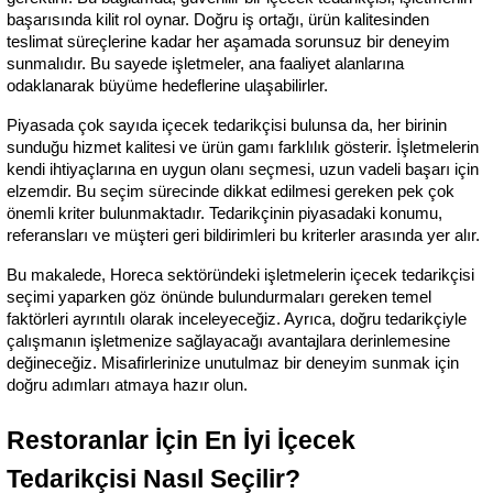
başarısında kilit rol oynar. Doğru iş ortağı, ürün kalitesinden 
teslimat süreçlerine kadar her aşamada sorunsuz bir deneyim 
sunmalıdır. Bu sayede işletmeler, ana faaliyet alanlarına 
odaklanarak büyüme hedeflerine ulaşabilirler.
Piyasada çok sayıda içecek tedarikçisi bulunsa da, her birinin 
sunduğu hizmet kalitesi ve ürün gamı farklılık gösterir. İşletmelerin 
kendi ihtiyaçlarına en uygun olanı seçmesi, uzun vadeli başarı için 
elzemdir. Bu seçim sürecinde dikkat edilmesi gereken pek çok 
önemli kriter bulunmaktadır. Tedarikçinin piyasadaki konumu, 
referansları ve müşteri geri bildirimleri bu kriterler arasında yer alır.
Bu makalede, Horeca sektöründeki işletmelerin içecek tedarikçisi 
seçimi yaparken göz önünde bulundurmaları gereken temel 
faktörleri ayrıntılı olarak inceleyeceğiz. Ayrıca, doğru tedarikçiyle 
çalışmanın işletmenize sağlayacağı avantajlara derinlemesine 
değineceğiz. Misafirlerinize unutulmaz bir deneyim sunmak için 
doğru adımları atmaya hazır olun.
Restoranlar İçin En İyi İçecek 
Tedarikçisi Nasıl Seçilir?