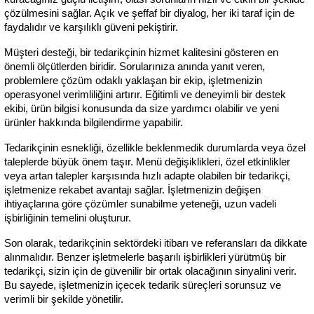
çözülmesini sağlar. Açık ve şeffaf bir diyalog, her iki taraf için de 
faydalıdır ve karşılıklı güveni pekiştirir.
Müşteri desteği, bir tedarikçinin hizmet kalitesini gösteren en 
önemli ölçütlerden biridir. Sorularınıza anında yanıt veren, 
problemlere çözüm odaklı yaklaşan bir ekip, işletmenizin 
operasyonel verimliliğini artırır. Eğitimli ve deneyimli bir destek 
ekibi, ürün bilgisi konusunda da size yardımcı olabilir ve yeni 
ürünler hakkında bilgilendirme yapabilir.
Tedarikçinin esnekliği, özellikle beklenmedik durumlarda veya özel 
taleplerde büyük önem taşır. Menü değişiklikleri, özel etkinlikler 
veya artan talepler karşısında hızlı adapte olabilen bir tedarikçi, 
işletmenize rekabet avantajı sağlar. İşletmenizin değişen 
ihtiyaçlarına göre çözümler sunabilme yeteneği, uzun vadeli 
işbirliğinin temelini oluşturur.
Son olarak, tedarikçinin sektördeki itibarı ve referansları da dikkate 
alınmalıdır. Benzer işletmelerle başarılı işbirlikleri yürütmüş bir 
tedarikçi, sizin için de güvenilir bir ortak olacağının sinyalini verir. 
Bu sayede, işletmenizin içecek tedarik süreçleri sorunsuz ve 
verimli bir şekilde yönetilir.