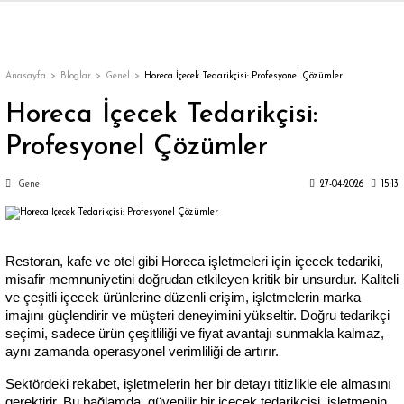
Geri Dön
Geri Dön
Geri Dön
Geri Dön
ler
ler
Anasayfa
Bloglar
Genel
Horeca İçecek Tedarikçisi: Profesyonel Çözümler
Horeca İçecek Tedarikçisi:
Profesyonel Çözümler
Genel
27-04-2026
15:13
ar
Restoran, kafe ve otel gibi Horeca işletmeleri için içecek tedariki, 
misafir memnuniyetini doğrudan etkileyen kritik bir unsurdur. Kaliteli 
appe
ve çeşitli içecek ürünlerine düzenli erişim, işletmelerin marka 
imajını güçlendirir ve müşteri deneyimini yükseltir. Doğru tedarikçi 
seçimi, sadece ürün çeşitliliği ve fiyat avantajı sunmakla kalmaz, 
y
aynı zamanda operasyonel verimliliği de artırır.
Sektördeki rekabet, işletmelerin her bir detayı titizlikle ele almasını 
gerektirir. Bu bağlamda, güvenilir bir içecek tedarikçisi, işletmenin 