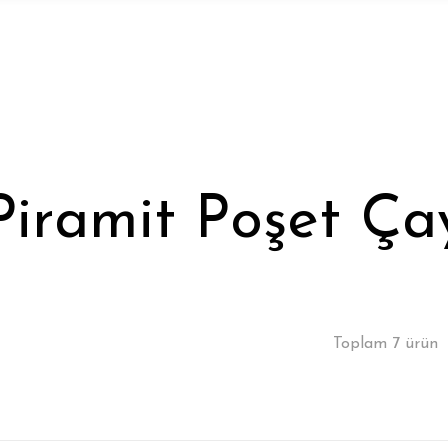
Piramit Poşet Ça
Toplam 7 ürün