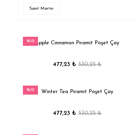
Saint Martin
%10
Apple Cinnamon Piramit Poşet Çay
477,23 ₺
530,25 ₺
%10
Winter Tea Piramit Poşet Çay
477,23 ₺
530,25 ₺