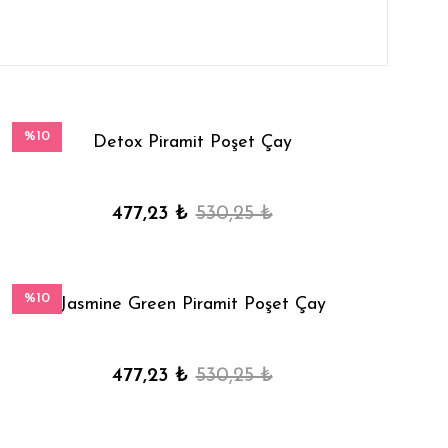
%10
Detox Piramit Poşet Çay
477,23 ₺
530,25 ₺
%10
Jasmine Green Piramit Poşet Çay
477,23 ₺
530,25 ₺