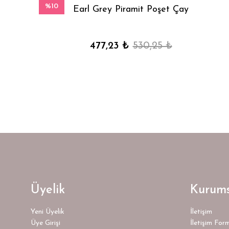
%10
Earl Grey Piramit Poşet Çay
477,23 ₺
530,25 ₺
Üyelik
Kurums
Yeni Üyelik
İletişim
Üye Girişi
İletişim For