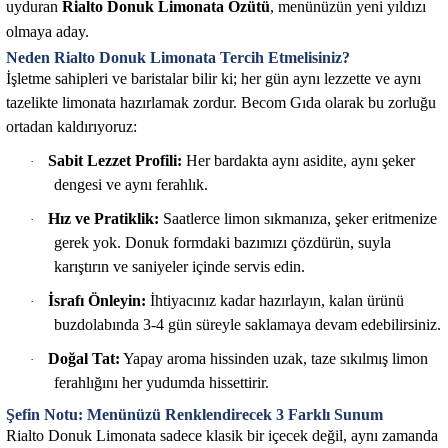
uyduran
Rialto Donuk Limonata Özütü
, menünüzün yeni yıldızı
olmaya aday.
Neden
Rialto Donuk Limonata
Tercih Etmelisiniz?
İşletme sahipleri ve baristalar bilir ki; her gün aynı lezzette ve aynı
tazelikte limonata hazırlamak zordur. Becom Gıda olarak bu zorluğu
ortadan kaldırıyoruz:
Sabit Lezzet Profili:
Her bardakta aynı asidite, aynı şeker
·
dengesi ve aynı ferahlık.
Hız ve Pratiklik:
Saatlerce limon sıkmanıza, şeker eritmenize
·
gerek yok. Donuk formdaki bazımızı çözdürün, suyla
karıştırın ve saniyeler içinde servis edin.
İsrafı Önleyin:
İhtiyacınız kadar hazırlayın, kalan ürünü
·
buzdolabında 3-4 gün süreyle saklamaya devam edebilirsiniz.
Doğal Tat:
Yapay aroma hissinden uzak, taze sıkılmış limon
·
ferahlığını her yudumda hissettirir.
Şefin Notu: Menünüzü Renklendirecek 3 Farklı Sunum
Rialto Donuk Limonata sadece klasik bir içecek değil, aynı zamanda