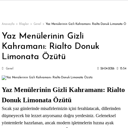
Geri Dön
Geri Dön
Geri Dön
Geri Dön
ler
ler
Anasayfa
Bloglar
Genel
Yaz Menülerinin Gizli Kahramanı: Rialto Donuk Limonata Öz
Yaz Menülerinin Gizli
Kahramanı: Rialto Donuk
Limonata Özütü
Genel
29-04-2026
15:54
ar
Yaz Menülerinin Gizli Kahramanı:
Rialto
appe
Donuk Limonata Özütü
y
Sıcak yaz günlerinde misafirlerinizin içini ferahlatacak, dillerinden
düşmeyecek bir lezzet arıyorsanız doğru yerdesiniz. Geleneksel
yöntemlerle hazırlanan, ancak modern işletmelerin hızına ayak