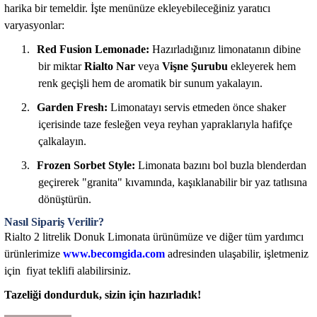
harika bir temeldir. İşte menünüze ekleyebileceğiniz yaratıcı
varyasyonlar:
1.
Red Fusion Lemonade:
Hazırladığınız limonatanın dibine
bir miktar
Rialto Nar
veya
Vişne Şurubu
ekleyerek hem
renk geçişli hem de aromatik bir sunum yakalayın.
2.
Garden Fresh:
Limonatayı servis etmeden önce shaker
içerisinde taze fesleğen veya reyhan yapraklarıyla hafifçe
çalkalayın.
3.
Frozen Sorbet Style:
Limonata bazını bol buzla blenderdan
geçirerek "granita" kıvamında, kaşıklanabilir bir yaz tatlısına
dönüştürün.
Nasıl Sipariş Verilir?
Rialto 2 litrelik Donuk Limonata ürünümüze ve diğer tüm yardımcı
ürünlerimize
www.becomgida.com
adresinden ulaşabilir, işletmeniz
için
fiyat teklifi
alabilirsiniz.
Tazeliği dondurduk, sizin için hazırladık!