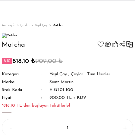
Geri Dön
Geri Dön
Geri Dön
Geri Dön
ler
ler
Anasayfa
Çaylar
Yeşil Çay
Matcha
Matcha
818,10 ₺
909,00 ₺
%10
Kategori
Yeşil Çay
,
Çaylar
,
Tüm Ürünler
Marka
Saint Martin
ar
Stok Kodu
E-GT01-100
Fiyat
900,00 TL + KDV
appe
*818,10 TL den başlayan taksitlerle!
y