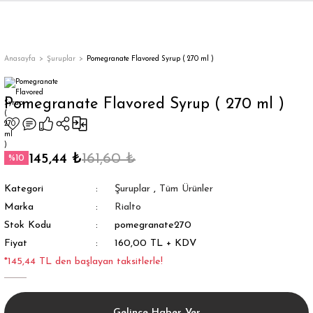
Geri Dön
Geri Dön
Geri Dön
Geri Dön
ler
ler
Anasayfa
Şuruplar
Pomegranate Flavored Syrup ( 270 ml )
Pomegranate Flavored Syrup ( 270 ml )
145,44 ₺
161,60 ₺
%10
Kategori
Şuruplar
,
Tüm Ürünler
ar
Marka
Rialto
Stok Kodu
pomegranate270
appe
Fiyat
160,00 TL + KDV
y
*145,44 TL den başlayan taksitlerle!
Gelince Haber Ver